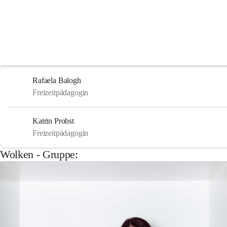
Team der schulischen Ta
Die schulische Tagesbetreuung stellt sich vor!
Öffnungszeiten:
MO bis FR 11:45 – 17:00
Rafaela Balogh
Freizeitpädagogin
Katrin Probst
Freizeitpädagogin
Wolken - Gruppe: