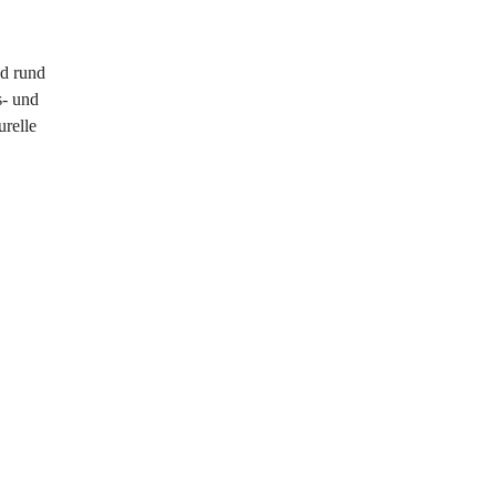
 
d rund 
- und 
relle 