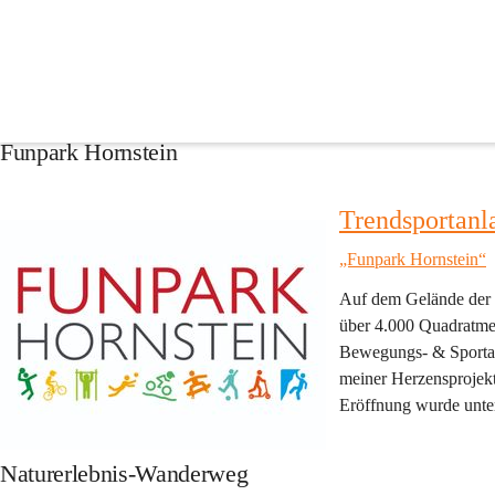
Entdecken Sie Hornstein: Natur, Geschichte und int
Die Marktgemeinde Hornstein bietet zahlreiche Möglichkeiten, Natur 
interaktiven Angeboten laden wir Bürgerinnen und Bürger sowie Gäste e
Funpark Hornstein
Trendsportanla
„Funpark Hornstein“
Auf dem Gelände der 
über 4.000 Quadratmet
Bewegungs- & Sportanl
meiner Herzensprojekt
Eröffnung wurde unter
Naturerlebnis-Wanderweg