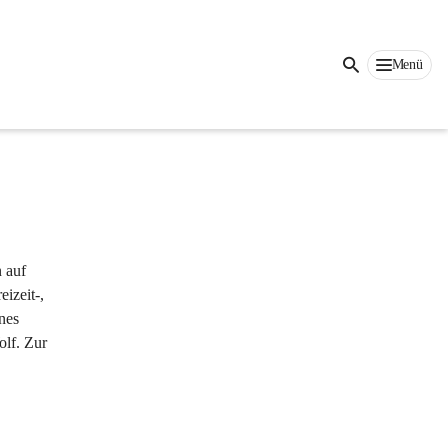
Auf dieser Seite
Menü
 
 auf 
izeit-, 
nes 
lf. Zur 