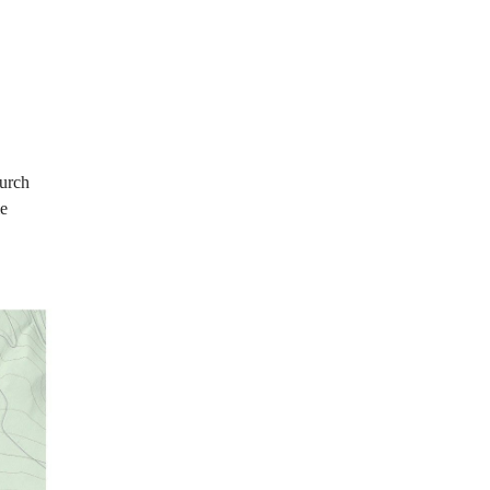
urch 
e 