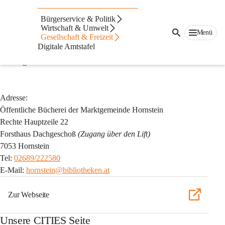
Die Bibliothek
Bürgerservice & Politik
ÖFFNUNGZEITEN:
Wirtschaft & Umwelt
Menü
Gesellschaft & Freizeit
Montag:
 16:00 - 19:00 Uhr
Digitale Amtstafel
Mittwoch:
 08:00 - 11:00 Uhr
Samstag:
 09:00 - 12:00 Uhr
Adresse:
Öffentliche Bücherei der Marktgemeinde Hornstein
Rechte Hauptzeile 22
Forsthaus Dachgeschoß 
(Zugang über den Lift)
7053 Hornstein
Tel: 
02689/222580
E-Mail: 
hornstein@bibliotheken.at
Zur Webseite
Unsere CITIES Seite