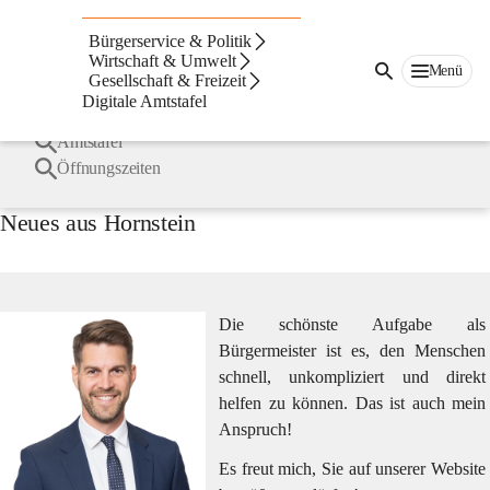
Hornstein
Suche
Bürgerservice & Politik
nach
Häufige Suchbegriffe
Wirtschaft & Umwelt
Inhalten
Menü
Gesellschaft & Freizeit
und
Digitale Amtstafel
mehr...
Bürgermeister
Amtstafel
Öffnungszeiten
Neues aus Hornstein
Die schönste Aufgabe als 
Bürgermeister ist es, den Menschen 
schnell, unkompliziert und direkt 
helfen zu können. Das ist auch mein 
Anspruch!
Es freut mich, Sie auf unserer Website 