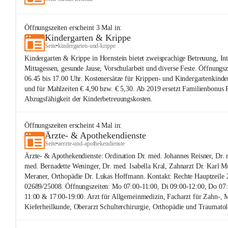
Öffnungszeiten
erscheint
3
Mal in:
Kindergarten & Krippe
Seite
•
kindergarten-und-krippe
Kindergarten & Krippe in Hornstein bietet zweisprachige Betreuung, In
Mittagessen, gesunde Jause, Vorschularbeit und diverse Feste. Öffnungs
06.45 bis 17.00 Uhr. Kostenersätze für Krippen- und Kindergartenkinde
und für Mahlzeiten € 4,90 bzw. € 5,30. Ab 2019 ersetzt Familienbonus P
Abzugsfähigkeit der Kinderbetreuungskosten.
Öffnungszeiten
erscheint
4
Mal in:
Ärzte- & Apothekendienste
Seite
•
aerzte-und-apothekendienste
Ärzte- & Apothekendienste: Ordination Dr. med. Johannes Reisner, Dr. 
med. Bernadette Weninger, Dr. med. Isabella Kral, Zahnarzt Dr. Karl M
Meraner, Orthopädie Dr. Lukas Hoffmann. Kontakt: Rechte Hauptzeile 
02689/25008. Öffnungszeiten: Mo 07:00-11:00, Di 09:00-12:00, Do 07:
11:00 & 17:00-19:00. Arzt für Allgemeinmedizin, Facharzt für Zahn-,
Kieferheilkunde, Oberarzt Schulterchirurgie, Orthopädie und Traumatol