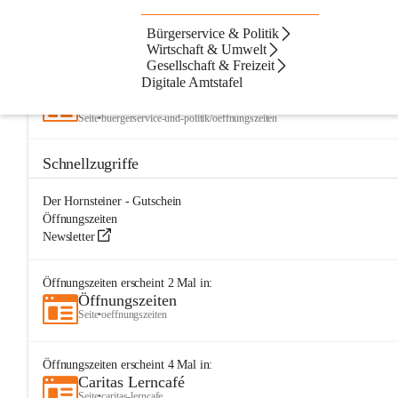
Bürgerservice & Politik
Artikel
Fußzeile
Navigation
Beste Resultate
Wirtschaft & Umwelt
Gesellschaft & Freizeit
Suchergebnisse
Suchergebnisse:
Digitale Amtstafel
10
Öffnungszeiten
Seite
•
buergerservice-und-politik/oeffnungszeiten
Schnellzugriffe
Der Hornsteiner - Gutschein
Öffnungszeiten
Newsletter
Öffnungszeiten
erscheint
2
Mal in:
Öffnungszeiten
Seite
•
oeffnungszeiten
Öffnungszeiten
erscheint
4
Mal in:
Caritas Lerncafé
Seite
•
caritas-lerncafe