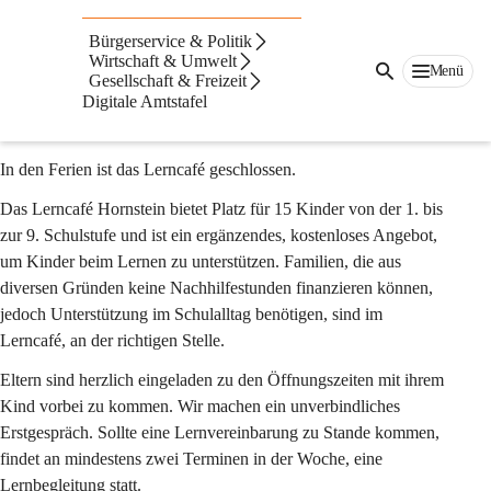
Caritas Lerncafé
Bürgerservice & Politik
Öffnungszeiten & Ablauf
Wirtschaft & Umwelt
Menü
Gesellschaft & Freizeit
Öffnungszeiten während des Schuljahres:
Digitale Amtstafel
Mo, Di, Do von 13:00-17:00.
In den Ferien ist das Lerncafé geschlossen.
Das Lerncafé Hornstein bietet Platz für 15 Kinder von der 1. bis 
zur 9. Schulstufe und ist ein ergänzendes, kostenloses Angebot, 
um Kinder beim Lernen zu unterstützen. Familien, die aus 
diversen Gründen keine Nachhilfestunden finanzieren können, 
jedoch Unterstützung im Schulalltag benötigen, sind im 
Lerncafé, an der richtigen Stelle.
Eltern sind herzlich eingeladen zu den Öffnungszeiten mit ihrem 
Kind vorbei zu kommen. Wir machen ein unverbindliches 
Erstgespräch. Sollte eine Lernvereinbarung zu Stande kommen, 
findet an mindestens zwei Terminen in der Woche, eine 
Lernbegleitung statt.