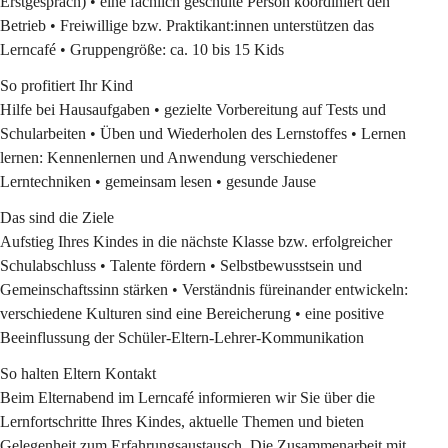
Erstgespräch) • eine fachlich geschulte Person koordiniert den 
Betrieb • Freiwillige bzw. Praktikant:innen unterstützen das 
Lerncafé • Gruppengröße: ca. 10 bis 15 Kids 
So profitiert Ihr Kind 
Hilfe bei Hausaufgaben • gezielte Vorbereitung auf Tests und 
Schularbeiten • Üben und Wiederholen des Lernstoffes • Lernen 
lernen: Kennenlernen und Anwendung verschiedener 
Lerntechniken • gemeinsam lesen • gesunde Jause 
Das sind die Ziele
Aufstieg Ihres Kindes in die nächste Klasse bzw. erfolgreicher 
Schulabschluss • Talente fördern • Selbstbewusstsein und 
Gemeinschaftssinn stärken • Verständnis füreinander entwickeln: 
verschiedene Kulturen sind eine Bereicherung • eine positive 
Beeinflussung der Schüler-Eltern-Lehrer-Kommunikation 
So halten Eltern Kontakt 
Beim Elternabend im Lerncafé informieren wir Sie über die 
Lernfortschritte Ihres Kindes, aktuelle Themen und bieten 
Gelegenheit zum Erfahrungsaustausch. Die Zusammenarbeit mit 