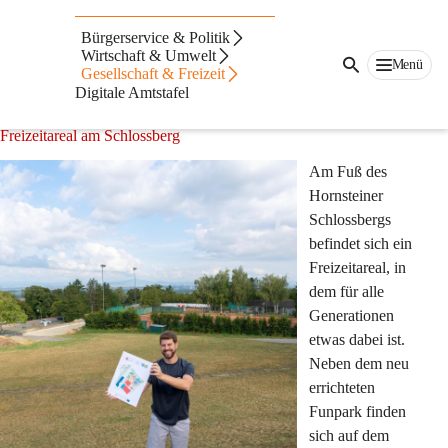
Freizeitareal am
Bürgerservice & Politik
Schlossberg
Wirtschaft & Umwelt
Menü
Gesellschaft & Freizeit
Digitale Amtstafel
Vielfältiges Angebot für alle Generationen:
Freizeitareal am Schlossberg
Am Fuß des 
Hornsteiner 
Schlossbergs 
befindet sich ein 
Freizeitareal, in 
dem für alle 
Generationen 
etwas dabei ist. 
Neben dem neu 
errichteten 
Funpark finden 
sich auf dem 