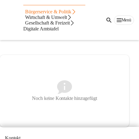
Gemeindevorstand
Bürgerservice & Politik
Wirtschaft & Umwelt
Der Gemeindevorstand der Marktgemeinde 
Menü
Gesellschaft & Freizeit
Hornstein.
Digitale Amtstafel
Noch keine Kontakte hinzugefügt
Kontakt