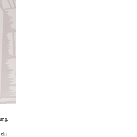
ung. 
 ein 