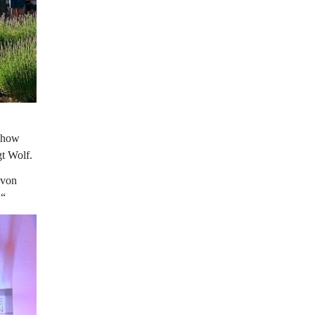
show 
t Wolf. 
 von 
.“