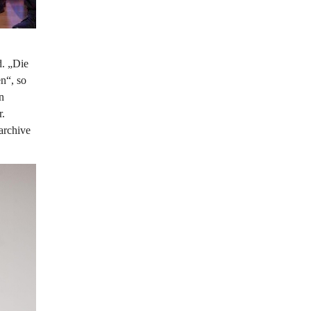
. „Die 
n“, so 
n 
. 
archive 