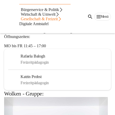
Team der schulischen
Bürgerservice & Politik
Wirtschaft & Umwelt
Menü
Tagesbetreuung
Gesellschaft & Freizeit
Digitale Amtstafel
Die schulische Tagesbetreuung stellt sich vor!
Öffnungszeiten:
MO bis FR 11:45 – 17:00
Rafaela Balogh
Freizeitpädagogin
Katrin Probst
Freizeitpädagogin
Wolken - Gruppe: