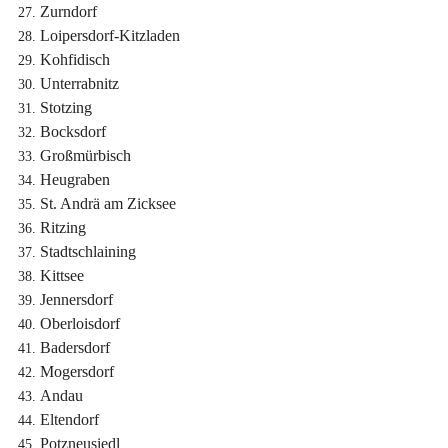
Zurndorf
Loipersdorf-Kitzladen
Kohfidisch
Unterrabnitz
Stotzing
Bocksdorf
Großmürbisch
Heugraben
St. Andrä am Zicksee
Ritzing
Stadtschlaining
Kittsee
Jennersdorf
Oberloisdorf
Badersdorf
Mogersdorf
Andau
Eltendorf
Potzneusiedl