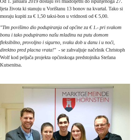
Od 1. januara 2019 dostaju svi mladoljetni do ispunjenoga 27. 
ljeta života ki stanuju u Vorištanu 13 bonov na kvartal. Tako si 
moraju kupiti za € 1,50 taksi-bon u vridnosti od € 5,00.
"Tim povišimo dio podupiranja od općine za € 1.- pri svakom 
bonu i tako podupiramo našu mladinu na putu domom 
fleksibilno, provoljno i sigurno, svaku dob u danu i u noći, 
direktno pred placna vrata!"  -
 se zahvaljuje načelnik Christoph 
Wolf kod peljača projekta općinskoga predstojnika Stefana 
Kutsenitsa.