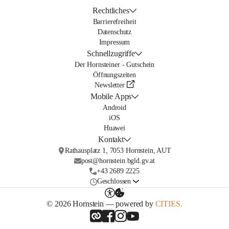
Rechtliches
Barrierefreiheit
Datenschutz
Impressum
Schnellzugriffe
Der Hornsteiner - Gutschein
Öffnungszeiten
Newsletter
Mobile Apps
Android
iOS
Huawei
Kontakt
Rathausplatz 1, 7053 Hornstein, AUT
post@hornstein.bgld.gv.at
+43 2689 2225
Geschlossen
© 2026 Hornstein — powered by
CITIES.