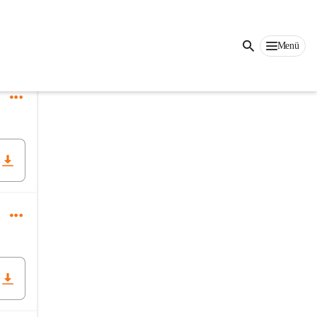
Menü
rst