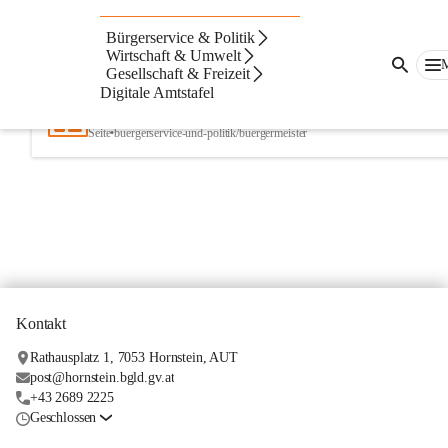
Bürgerservice & Politik
Artikel
Kontakte
Navigation
Beste Resultate
Wirtschaft & Umwelt
Gesellschaft & Freizeit
Suchergebnisse
Suchergebnisse:
Digitale Amtstafel
1
Bürgermeister
Seite
•
buergerservice-und-politik/buergermeister
Kontakt
Rathausplatz 1, 7053 Hornstein, AUT
post@hornstein.bgld.gv.at
+43 2689 2225
Geschlossen