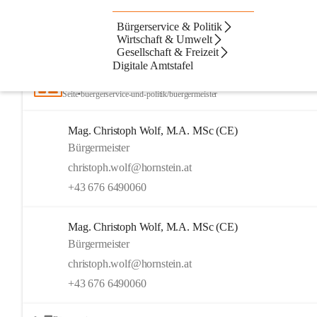
Bürgerservice & Politik
Artikel
Kontakte
Navigation
Beste Resultate
Wirtschaft & Umwelt
Gesellschaft & Freizeit
Suchergebnisse
Suchergebnisse:
Digitale Amtstafel
15
Bürgermeister
Seite
•
buergerservice-und-politik/buergermeister
Mag. Christoph Wolf, M.A. MSc (CE)
Bürgermeister
christoph.wolf@hornstein.at
+43 676 6490060
Mag. Christoph Wolf, M.A. MSc (CE)
Bürgermeister
christoph.wolf@hornstein.at
+43 676 6490060