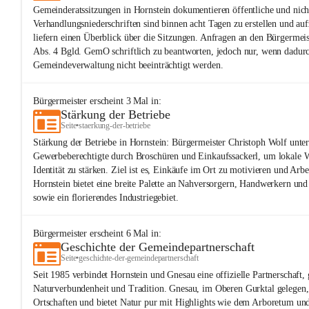
Gemeinderatssitzungen in Hornstein dokumentieren öffentliche und nicht
Verhandlungsniederschriften sind binnen acht Tagen zu erstellen und au
liefern einen Überblick über die Sitzungen. Anfragen an den Bürgermei
Abs. 4 Bgld. GemO schriftlich zu beantworten, jedoch nur, wenn dadur
Gemeindeverwaltung nicht beeinträchtigt werden.
Bürgermeister
erscheint
3
Mal in:
Stärkung der Betriebe
Seite
•
staerkung-der-betriebe
Stärkung der Betriebe in Hornstein: Bürgermeister Christoph Wolf unters
Gewerbeberechtigte durch Broschüren und Einkaufssackerl, um lokale W
Identität zu stärken. Ziel ist es, Einkäufe im Ort zu motivieren und Arbe
Hornstein bietet eine breite Palette an Nahversorgern, Handwerkern un
sowie ein florierendes Industriegebiet.
Bürgermeister
erscheint
6
Mal in:
Geschichte der Gemeindepartnerschaft
Seite
•
geschichte-der-gemeindepartnerschaft
Seit 1985 verbindet Hornstein und Gnesau eine offizielle Partnerschaft,
Naturverbundenheit und Tradition. Gnesau, im Oberen Gurktal gelegen, 
Ortschaften und bietet Natur pur mit Highlights wie dem Arboretum u