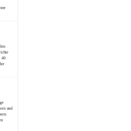
nter
kte.
ichte
§ 40
der
ige
dern und
hern.
en