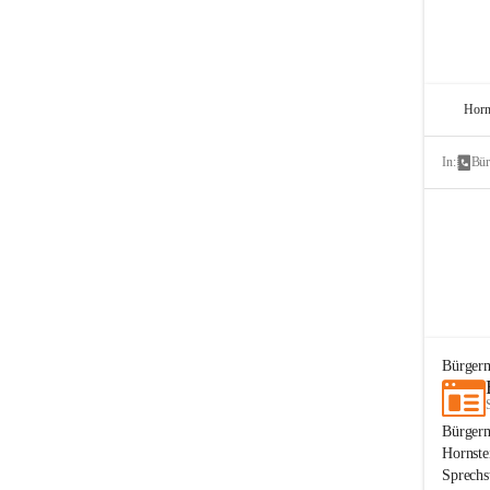
Horn
In:
Bür
Bürgerm
Bürgerm
Hornste
Sprechs