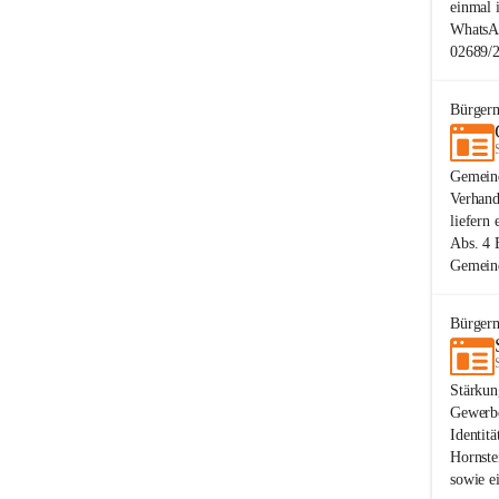
einmal 
WhatsAp
02689/2
Bürgerm
Gemeind
Verhand
liefern
Abs. 4 
Gemeind
Bürgerm
Stärkun
Gewerbe
Identitä
Hornste
sowie ei