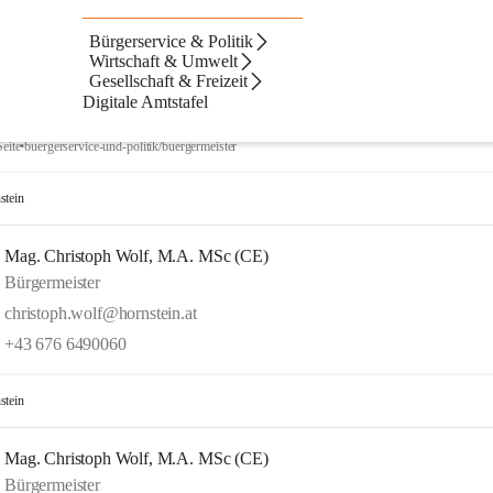
Bürgerservice & Politik
Artikel
Kontakte
Navigation
Text
ltate
Wirtschaft & Umwelt
Gesellschaft & Freizeit
ebnisse
ebnisse:
Digitale Amtstafel
Bürgermeister
Seite
•
buergerservice-und-politik/buergermeister
stein
Mag. Christoph Wolf, M.A. MSc (CE)
Bürgermeister
christoph.wolf@hornstein.at
+43 676 6490060
stein
Mag. Christoph Wolf, M.A. MSc (CE)
Bürgermeister