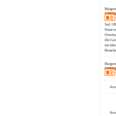
Bürgerm
Seit 19
Naturve
Ortscha
Die Gem
ein leb
Besuche
Bürgerm
Horn
Horn