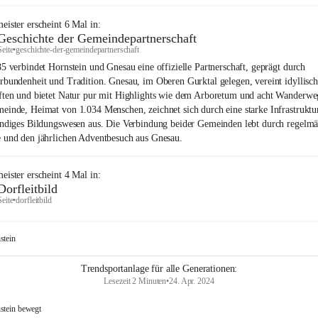
eister
erscheint
6
Mal in:
Geschichte der Gemeindepartnerschaft
Seite
•
geschichte-der-gemeindepartnerschaft
85 verbindet Hornstein und Gnesau eine offizielle Partnerschaft, geprägt durch
rbundenheit und Tradition. Gnesau, im Oberen Gurktal gelegen, vereint idyllisc
ften und bietet Natur pur mit Highlights wie dem Arboretum und acht Wanderwe
einde, Heimat von 1.034 Menschen, zeichnet sich durch eine starke Infrastruktu
endiges Bildungswesen aus. Die Verbindung beider Gemeinden lebt durch regelm
 und den jährlichen Adventbesuch aus Gnesau.
eister
erscheint
4
Mal in:
Dorfleitbild
Seite
•
dorfleitbild
stein
Trendsportanlage für alle Generationen:
Lesezeit 2 Minuten
•
24. Apr. 2024
stein bewegt