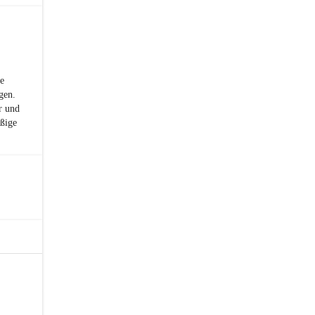
he
gen.
r und
äßige