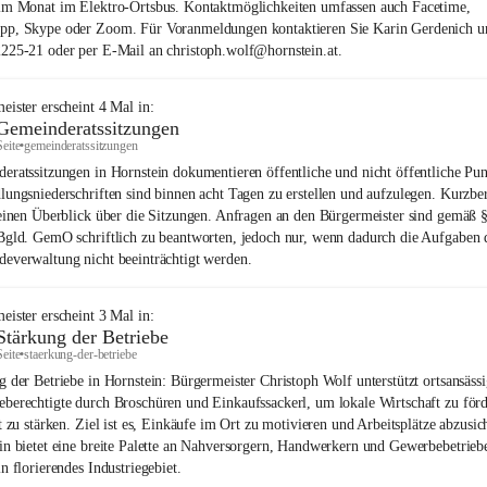
im Monat im Elektro-Ortsbus. Kontaktmöglichkeiten umfassen auch Facetime,
p, Skype oder Zoom. Für Voranmeldungen kontaktieren Sie Karin Gerdenich u
225-21 oder per E-Mail an christoph.wolf@hornstein.at.
eister
erscheint
4
Mal in:
Gemeinderatssitzungen
Seite
•
gemeinderatssitzungen
eratssitzungen in Hornstein dokumentieren öffentliche und nicht öffentliche Pun
lungsniederschriften sind binnen acht Tagen zu erstellen und aufzulegen. Kurzber
 einen Überblick über die Sitzungen. Anfragen an den Bürgermeister sind gemäß 
Bgld. GemO schriftlich zu beantworten, jedoch nur, wenn dadurch die Aufgaben 
everwaltung nicht beeinträchtigt werden.
eister
erscheint
3
Mal in:
Stärkung der Betriebe
Seite
•
staerkung-der-betriebe
g der Betriebe in Hornstein: Bürgermeister Christoph Wolf unterstützt ortsansäss
berechtigte durch Broschüren und Einkaufssackerl, um lokale Wirtschaft zu för
t zu stärken. Ziel ist es, Einkäufe im Ort zu motivieren und Arbeitsplätze abzusic
in bietet eine breite Palette an Nahversorgern, Handwerkern und Gewerbebetrieb
n florierendes Industriegebiet.