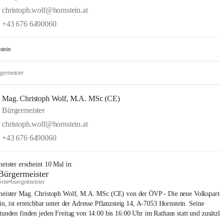
christoph.wolf@hornstein.at
+43 676 6490060
stein
germeister
Mag. Christoph Wolf, M.A. MSc (CE)
Bürgermeister
christoph.wolf@hornstein.at
+43 676 6490060
eister
erscheint
10
Mal in:
Bürgermeister
Seite
•
buergermeister
eister Mag. Christoph Wolf, M.A. MSc (CE) von der ÖVP - Die neue Volkspart
in, ist erreichbar unter der Adresse Pflanzsteig 14, A-7053 Hornstein. Seine
tunden finden jeden Freitag von 14:00 bis 16:00 Uhr im Rathaus statt und zusätzl